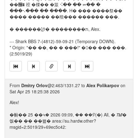
��஦� 祬 �㯨�� �筮 ⠪�� �� ⥫�� �
���⠢��� �� ����. H� ��� ����祭��
���� ����� ��稭��� ������ ���.
� ������訬� ��������ﬨ, Alex.
--- Shark BBS 7-(4812)-59-09-21 (Temporary DOWN).
* Origin: "�� ��, �� � ���!" ��� ��� ���.
(2:5019/29)
From
Dmitry Orlov
@2:463/1331.27 to
Alex Polikarpov
on
Sat Apr 25 18:25:38 2026
Alex!
�㡡�� 25 ��५� 2026 09:09, �� ��ᠫ(�) All, � ᮮ�
饭�� �� ��뫪� area://su.hardw.other?
msgid=2:5019/29+69ec5c42: