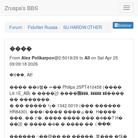
Zruspa's BBS
Sideb
Sidebar
Forum
FidoNet Russia
SU.HARDW.OTHER
����
From
Alex Polikarpov
@2:5019/29 to
All
on Sat Apr 25
09:09:18 2026
�ਢ��, All!
���� ��७쪨� ⥫�� Philips 25PT410458 (����
L9.1E_AB) � ����訬 ����᪮���, ����� ��ࠢ����
�� �������.
� �� ����� ᠡ� 1342.0019 (��� ������
HR8430). ���᪨ ���� ����ᯥ��. H����
���, �� ⮦�. ���� ���� ��� �᪠��? H�
��誥 � ���� �᪠� � ���� �� ⠮���.
������ ᮢ��襭�� �� ��ࠢ���, 業��� �㤥�